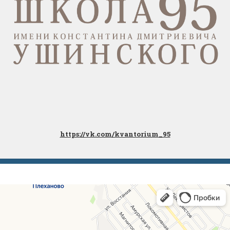
https://vk.com/kvantorium_95